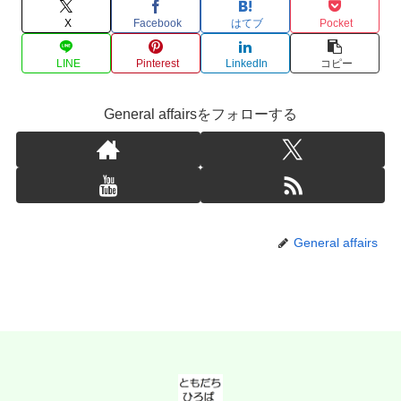
X
Facebook
はてブ
Pocket
LINE
Pinterest
LinkedIn
コピー
General affairsをフォローする
General affairs