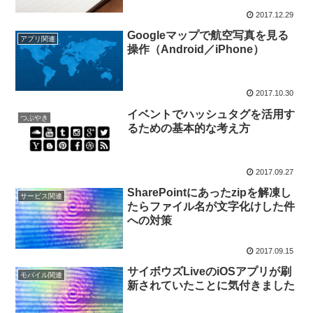
2017.12.29
Googleマップで航空写真を見る
アプリ関連
操作（Android／iPhone）
2017.10.30
イベントでハッシュタグを活用す
つぶやき
るための基本的な考え方
2017.09.27
SharePointにあったzipを解凍し
サービス関連
たらファイル名が文字化けした件
への対策
2017.09.15
サイボウズLiveのiOSアプリが刷
モバイル関連
新されていたことに気付きました