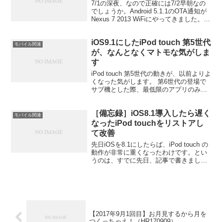
7/1の深夜、なので正確には7/2早朝なの
でしょうか。Android 5.1.1のOTA通知が
Nexus 7 2013 WiFiにやってきました。
以前、アップデートできなかった時か
ら、リビジョンが少し変更されているよ
iOS9.1にしたiPod touch 第5世代
うですね。 メモリリー...
モバイル関連
が、なんとなくマトモな気がしま
す
iPod touch 第5世代の動きが、以前よりよ
くなった気がします。 第6世代の登場で
サブ機とした際、最低限のアプリのみに
すべくいろいろ整理したのですが、それ
が効いているのかもしれません。あるい
［備忘録］iOS8.1導入したら遅く
は、iOS9.0ではまだモッサリ感があった
モバイル関連
と...
なったiPod touchをリストアし
て改善
先日iOSを8.1にしたらば、iPod touch の
動作が非常に重くなったわけです。とい
うのは、すでに先日、記事で書きまし
た。 解決策を考えた結果、リストアする
のがよいかと。つまり、初期状態に戻し
て、OSを最初からインストールし直すの
です...
【2017年9月1回目】お月見するから月を
つくっちゃえ！（HR170909）