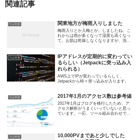
関連記事
関東地方が梅雨入りしました
つぶやき
梅雨入りとか入梅とか。しましたね。こ
れからは雨が多くなって湿度も高くなっ
て。お肌は乾燥しなくなりますが、洗濯
物は乾かなくなります。 われわれは埼玉
県戸田市が活動場所ですから、関東のお
天気は気になるわけです。時には外出す
IPアドレスが定期的に変わってい
つぶやき
るイベントもあるかもし...
るらしい（Jetpackに突っ込み入
れられる）
AWS上でIPが変わっているらしく、
Jetpackから時々突っ込みが入ります。
2017年1月のアクセス数は参考値
つぶやき
2017年1月はブログを移行したため、ア
クセス解析がうまくいっていないと思っ
ています。一応、ツール組み合わせでの
数値を拾っておきます。
10,000PVまであと少しでした
つぶやき