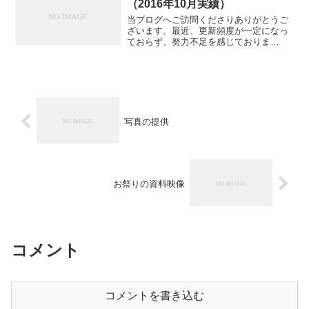
（2016年10月実績）
当ブログへご訪問くださりありがとうご
ざいます。最近、更新頻度が一定になっ
ておらず、努力不足を感じておりま
す。。もう少しがんばらなくては！ そん
な中、今年に入って順調にPV数が伸びて
おりまして。2016年10月の月間PV数の実
績が9,000台...
写真の提供
お祭りの資料映像
コメント
コメントを書き込む