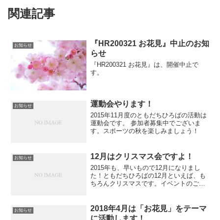
関連記事
『HR200321 お花見』中止のお知
お知らせ
らせ
『HR200321 お花見』は、開催中止で
す。
運動会やります！
お知らせ
2015年11月度のともだちひろばの活動は
運動会です。 参加者募集中でございま
す。スポーツの秋を楽しみましょう！
12月はクリスマス会ですよ！
お知らせ
2015年も、早いもので12月になりまし
た！ともだちひろばの12月といえば、も
ちろんクリスマスです。イベントのご案
内ページより、メールにてお申込くださ
いませ。見学も受付中です。見学の方法
などでご相談は、まずはメール連絡をお
2018年4月は「お花見」をテーマ
お知らせ
願いします。折り返...
に活動します！