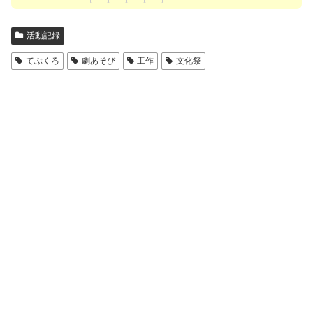
活動記録
てぶくろ
劇あそび
工作
文化祭