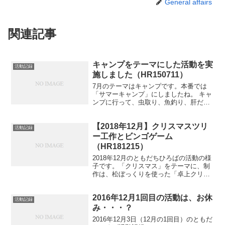
General affairs
関連記事
キャンプをテーマにした活動を実
活動記録
施しました（HR150711）
7月のテーマはキャンプです。本番では
「サマーキャンプ」にしましたね。 キャ
ンプに行って、虫取り、魚釣り、肝だめ
しなどを楽しむイベントです。 本当のお
出かけはしないです。。 暑中見舞いを送
【2018年12月】クリスマスツリ
る 夏なので、暑中見舞いを書きます。 今
活動記録
回は、おたがい...
ー工作とビンゴゲーム
（HR181215）
2018年12月のともだちひろばの活動の様
子です。「クリスマス」をテーマに、制
作は、松ぼっくりを使った「卓上クリス
マスツリー」、ゲームは「ビンゴ」で
す。
2016年12月1回目の活動は、お休
活動記録
み・・・？
2016年12月3日（12月の1回目）のともだ