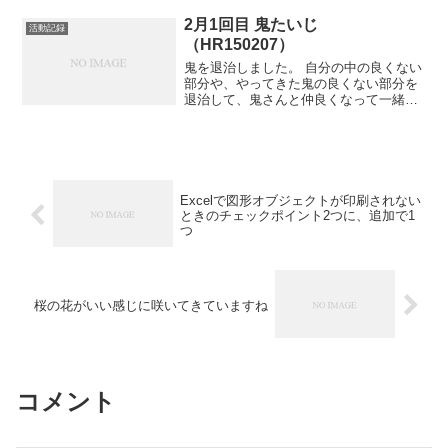
2月1回目 鬼たいじ
活動記録
（HR150207）
鬼を退治しました。 自分の中の良くない
部分や、やってきた鬼の良くない部分を
退治して、鬼さんと仲良くなって一緒に
遊ぶというストーリーです。 次回もお楽
しみに！
Excelで図形オブジェクトが印刷されない
ときのチェックポイント2つに、追加で1
つ
桜の花がいい感じに咲いてきていますね
コメント