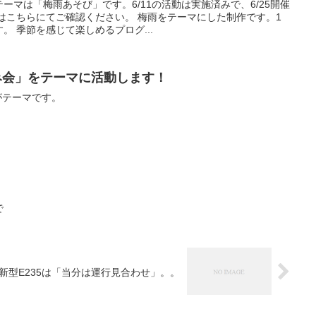
ーマは「梅雨あそび」です。6/11の活動は実施済みで、6/25開催
はこちらにてご確認ください。 梅雨をテーマにした制作です。1
。 季節を感じて楽しめるプログ...
しみ会」をテーマに活動します！
がテーマです。
で
新型E235は「当分は運行見合わせ」。。