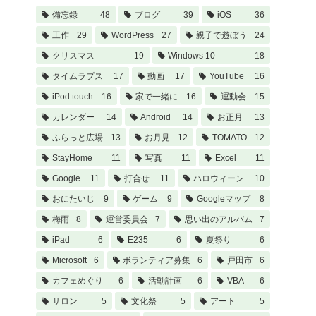
備忘録
48
ブログ
39
iOS
36
工作
29
WordPress
27
親子で遊ぼう
24
クリスマス
19
Windows 10
18
タイムラプス
17
動画
17
YouTube
16
iPod touch
16
家で一緒に
16
運動会
15
カレンダー
14
Android
14
お正月
13
ふらっと広場
13
お月見
12
TOMATO
12
StayHome
11
写真
11
Excel
11
Google
11
打合せ
11
ハロウィーン
10
おにたいじ
9
ゲーム
9
Googleマップ
8
梅雨
8
運営委員会
7
思い出のアルバム
7
iPad
6
E235
6
夏祭り
6
Microsoft
6
ボランティア募集
6
戸田市
6
カフェめぐり
6
活動計画
6
VBA
6
サロン
5
文化祭
5
アート
5