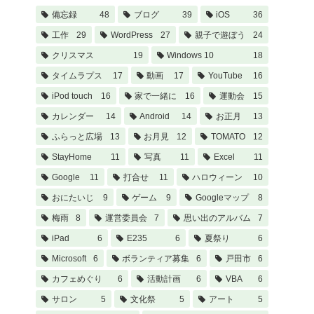
備忘録
48
ブログ
39
iOS
36
工作
29
WordPress
27
親子で遊ぼう
24
クリスマス
19
Windows 10
18
タイムラプス
17
動画
17
YouTube
16
iPod touch
16
家で一緒に
16
運動会
15
カレンダー
14
Android
14
お正月
13
ふらっと広場
13
お月見
12
TOMATO
12
StayHome
11
写真
11
Excel
11
Google
11
打合せ
11
ハロウィーン
10
おにたいじ
9
ゲーム
9
Googleマップ
8
梅雨
8
運営委員会
7
思い出のアルバム
7
iPad
6
E235
6
夏祭り
6
Microsoft
6
ボランティア募集
6
戸田市
6
カフェめぐり
6
活動計画
6
VBA
6
サロン
5
文化祭
5
アート
5