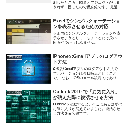
刷したところ、図形オブジェクトが印刷
されず、困ったので備忘録です。 最近
Excelが多いですね。。 オブジェクトの
プロパティ設定と、データのグループ化
Excelでシングルクォーテーショ
の組み合わせ問題でした。 今回の環境
アプリ関連
は、Wind...
ンを表示させるための対応
セル内にシングルクオーテーションを表
示させようとして、ちょっとだけ扱いに
困るやつかもしれません。
iPhoneのGmailアプリのログアウ
アプリ関連
ト方法
iOS版Gmailアプリのログアウト方法で
す。バージョンは今日時点ということ
で。 なお、iOSのメール設定ではありま
せん。 メイン画面なり何なりで、左上の
三本線をタップしてアカウントとスレッ
Outlook 2010 で「お気に入り」
ドを選べるメニューを表示します。 そこ
アプリ関連
で、左上側の...
が消えた際に復活させる方法
Outlookを起動すると、そこにあるはずの
お気に入りが消えていました。復活させ
る方法を備忘録です。