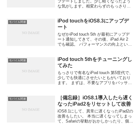
プデートしました。少し軽くなったよう
な気がします。相変わらずのもっさりで
すが、前よりはまだマシという印象で
す。 ダウンロードファイルサイズが、
iPod touchをiOS8.3にアップデ
iPod touch 第6世代とは異なります。...
モバイル関連
ート
なぜかiPod touch 5th が最初にアップデ
ート通知してきて、その後、iPad Air 2
でも確認。 パフォーマンスの向上という
キーワードが含まれているようですが、
インストール直後に何か感じるものはな
iPod touch 5thをチューニングし
かったです。。 絵文字キーボー...
モバイル関連
てみた
もっさりで有名なiPod touch 第5世代で、
少しでも快適にさせたいともがいており
ます。 まずは、不要なアプリをバッサリ
削除してみました。ストレージに余裕が
あれば、必要なデータの呼び出しも楽か
［備忘録］iOS8.1導入したら遅く
ろうという発想です。効果は不明です
モバイル関連
が、なんと...
なったiPad2をリセットして改善
iOS8.1にして、異常に遅くなったiPad2の
改善もしたい。 本当に遅くなってしまっ
て、Safariの挙動がおかしかったり、個別
アプリでのタップを受け入れなくなった
り、特定アプリの起動が遅かったりと、
どうしようもない状態に陥りました。