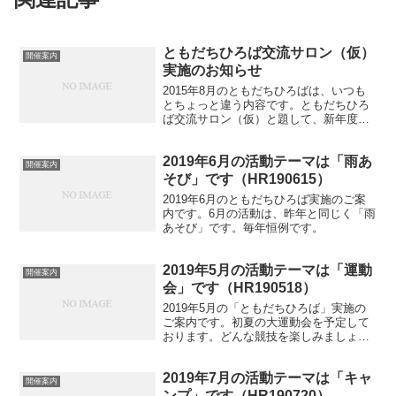
ともだちひろば交流サロン（仮）
開催案内
実施のお知らせ
2015年8月のともだちひろばは、いつも
とちょっと違う内容です。ともだちひろ
ば交流サロン（仮）と題して、新年度の
活動計画を話し合います。チラシからこ
のページまで来ていただいた方にはお手
2019年6月の活動テーマは「雨あ
数おかけしました。内容をご確認のう
開催案内
え、メールにてお申し込...
そび」です（HR190615）
2019年6月のともだちひろば実施のご案
内です。6月の活動は、昨年と同じく「雨
あそび」です。毎年恒例です。
2019年5月の活動テーマは「運動
開催案内
会」です（HR190518）
2019年5月の「ともだちひろば」実施の
ご案内です。初夏の大運動会を予定して
おります。どんな競技を楽しみましょう
か。
2019年7月の活動テーマは「キャ
開催案内
ンプ」です（HR190720）