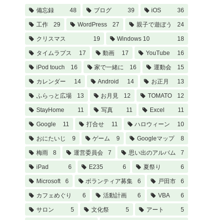
備忘録
48
ブログ
39
iOS
36
工作
29
WordPress
27
親子で遊ぼう
24
クリスマス
19
Windows 10
18
タイムラプス
17
動画
17
YouTube
16
iPod touch
16
家で一緒に
16
運動会
15
カレンダー
14
Android
14
お正月
13
ふらっと広場
13
お月見
12
TOMATO
12
StayHome
11
写真
11
Excel
11
Google
11
打合せ
11
ハロウィーン
10
おにたいじ
9
ゲーム
9
Googleマップ
8
梅雨
8
運営委員会
7
思い出のアルバム
7
iPad
6
E235
6
夏祭り
6
Microsoft
6
ボランティア募集
6
戸田市
6
カフェめぐり
6
活動計画
6
VBA
6
サロン
5
文化祭
5
アート
5