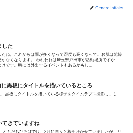
General affairs
ました
したね。これからは雨が多くなって湿度も高くなって。お肌は乾燥
乾かなくなります。 われわれは埼玉県戸田市が活動場所ですか
けです。時には外出するイベントもあるかもし...
活動前に黒板にタイトルを描いているところ
）前に、黒板にタイトルを描いている様子をタイムラプス撮影しまし
いてきていますね
。 ともだちひろばでは、3月に早々と桜を咲かせていましたが、リ