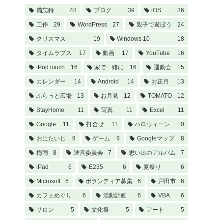
備忘録
48
ブログ
39
iOS
36
工作
29
WordPress
27
親子で遊ぼう
24
クリスマス
19
Windows 10
18
タイムラプス
17
動画
17
YouTube
16
iPod touch
16
家で一緒に
16
運動会
15
カレンダー
14
Android
14
お正月
13
ふらっと広場
13
お月見
12
TOMATO
12
StayHome
11
写真
11
Excel
11
Google
11
打合せ
11
ハロウィーン
10
おにたいじ
9
ゲーム
9
Googleマップ
8
梅雨
8
運営委員会
7
思い出のアルバム
7
iPad
6
E235
6
夏祭り
6
Microsoft
6
ボランティア募集
6
戸田市
6
カフェめぐり
6
活動計画
6
VBA
6
サロン
5
文化祭
5
アート
5