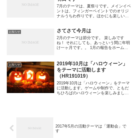
7月のテーマは、夏祭りです。メインイベ
ントは、フィンガーペイントでのオリジ
ナルうちわ作りです。ほかにも楽しいゲ
ームや創作があります。お申込み手続き
はこちらからどうぞ。 オリジナルうちわ
さてさて今月は
はこんな感じでできあがって、お持ち帰
お知らせ
りできます。ともだち...
2月のテーマは節分です。 楽しみです
ね！ それにしても、あっという間に年明
け一ヶ月です。。 1月の報告をホームペ
ージに載せられておらず。。。 少々お待
ちを?
2019年10月は「ハロウィーン」
お知らせ
をテーマに活動します
（HR191019）
2019年10月は「ハロウィーン」をテーマ
に活動します。ゲームや制作で、ともだ
ちひろばのハロウィーンを楽しみましょ
う！
2017年5月の活動テーマは「運動会」で
す