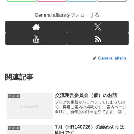
General affairsをフォローする
General affairs
関連記事
交流運営委員会（仮）のお話
お知らせ
ブログの更新がバラバラしてしまったの
で、再度ご案内の掲載です。 案内ページ
4/11に、新年度の計画を立てます。 詳し
くはチラシや上記の案内ページをご覧く
ださい。 お問合せはメール
（tomodachihiroba@gmail.com）にて
7月（HR140726）の締め切りは
お知らせ
ど...
明日です