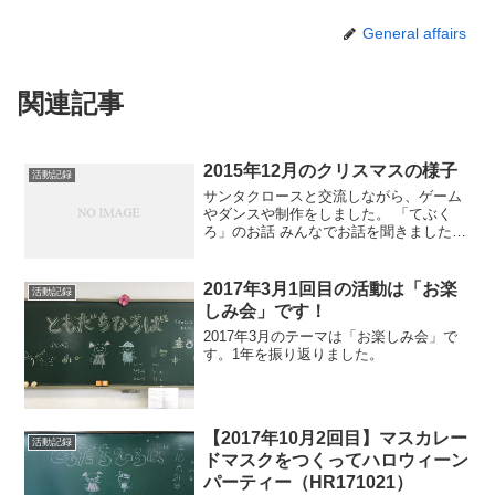
General affairs
関連記事
2015年12月のクリスマスの様子
活動記録
サンタクロースと交流しながら、ゲーム
やダンスや制作をしました。 「てぶく
ろ」のお話 みんなでお話を聞きました。
アレンジ版です。 寒い森の中に落ちてい
た手袋に、森の中の生き物たちが暖をと
るために入っていきます。 みんな子ども
2017年3月1回目の活動は「お楽
活動記録
です。 「入～れ...
しみ会」です！
2017年3月のテーマは「お楽しみ会」で
す。1年を振り返りました。
【2017年10月2回目】マスカレー
活動記録
ドマスクをつくってハロウィーン
パーティー（HR171021）