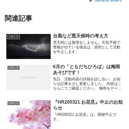
General affairs
関連記事
台風など悪天候時の考え方
お知らせ
荒天時には無理をしません。天気予報で
警報が出ている場合は、原則として活動
を中止します。
6月の「ともだちひろば」は梅雨
お知らせ
あそびです！
先日、活動内容の詳細を話し合い、お知
らせ記事を少し更新しました。 内容はこ
ちらにてご確認ください。 梅雨をテーマ
にした制作活動が中心になります。 昨年
度はスタンプアートでしたが、今回はま
『HR200321 お花見』中止のお知
た少し違うものを予定しておりますので
お知らせ
お楽しみに！
らせ
『HR200321 お花見』は、開催中止で
す。