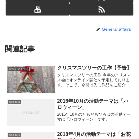
General affairs
関連記事
クリスマスツリーの工作【予告】
遊びのアイデア
クリスマスツリーの工作 今年のクリスマ
ス会はオンライン開催を予定しておりま
す。そこで、今回は先に作品をご紹介し
ます。 クリスマスツリーをつくろう！ で
きあがりのイメージです！ さんかくがか
わいらしいクリスマスツリーです。デコ
2016年10月の活動テーマは「ハ
開催案内
レーションを楽し...
ロウィーン」
2016年10月のともだちひろばの活動テー
マは「ハロウィーン」です。
2018年4月の活動テーマは「お花
開催案内