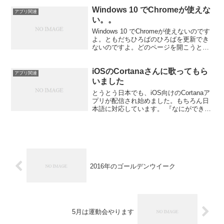
三本線をタップしてアカウントとスレッ
Windows 10 でChromeが使えな
ドを選べるメニューを表示します。 そこ
アプリ関連
で、左上側の...
い。。
Windows 10 でChromeが使えないのです
よ。ともだちひろばのひろばを更新でき
ないのですよ。どのページを開こうとし
ても、空白。。真っ白なままです。たま
に、応答がない的なメッセージが出る時
iOSのCortanaさんに歌ってもら
があるのです。iOSもAndroidも大丈夫...
アプリ関連
いました
とうとう日本でも、iOS向けのCortanaア
プリが配信され始めました。もちろん日
本語に対応しています。 『なにができま
すか？』と何回か質問してみると、
Cortanaさんができることを教えてくれま
した。カレンダー追加、リマインダー追
加、天気...
2016年のゴールデンウイーク
5月は運動会やります