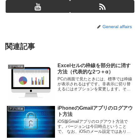
General affairs
関連記事
Excelセルの枠線を部分的に消す
アプリ関連
方法（代表的な2つ＋α）
PCの画面で見たときには、標準では枠線
が表示されるはずです。非表示に切り替
えるにはオプションを変更します。そう
すると、画面での見た目は真っ白になる
わけです。この真っ白を部分的に実現し
たいという思惑なのです。
iPhoneのGmailアプリのログアウ
アプリ関連
ト方法
iOS版Gmailアプリのログアウト方法で
す。バージョンは今日時点ということ
で。 なお、iOSのメール設定ではありま
せん。 メイン画面なり何なりで、左上の