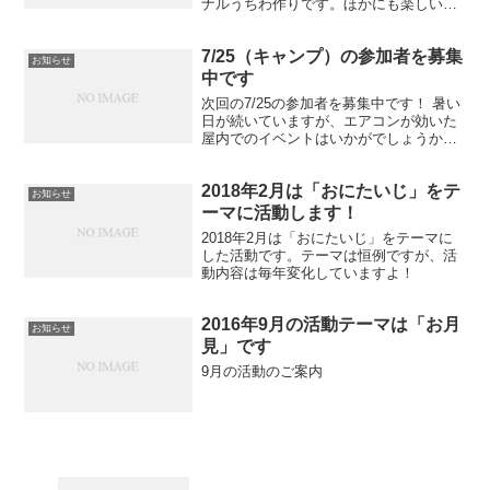
ナルうちわ作りです。ほかにも楽しいゲ
ームや創作があります。お申込み手続き
はこちらからどうぞ。 オリジナルうちわ
7/25（キャンプ）の参加者を募集
はこんな感じでできあがって、お持ち帰
お知らせ
りできます。ともだち...
中です
次回の7/25の参加者を募集中です！ 暑い
日が続いていますが、エアコンが効いた
屋内でのイベントはいかがでしょうか。
同じ月の同様の活動内容はこちらの投稿
をご覧ください。
2018年2月は「おにたいじ」をテ
お知らせ
ーマに活動します！
2018年2月は「おにたいじ」をテーマに
した活動です。テーマは恒例ですが、活
動内容は毎年変化していますよ！
2016年9月の活動テーマは「お月
お知らせ
見」です
9月の活動のご案内