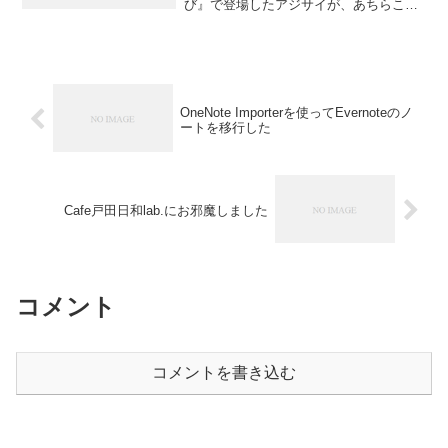
び』で登場したアジサイが、あちらこち
らできれいに咲いています。 活動ネタの
参考にしつつ、ちょっとお勉強と、写真
を撮っていたので載せておきます。 写真
そこに咲...
OneNote Importerを使ってEvernoteのノ
ートを移行した
Cafe戸田日和lab.にお邪魔しました
コメント
コメントを書き込む