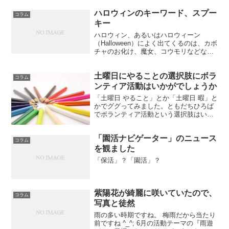
ハロウィンのキーワード、スプー
コラム
キー
ハロウィン、あるいはハロウィーン
（Halloween）によく出てくるのは、カボ
チャのお化け、魔女、コウモリなどな
ど、ちょっと怖いもの寄りのかわいいキ
ャラクターとかモチーフとかですよね。
土曜日にやることの選択肢にボラ
そこでスプーキーというキーワードで
コラム
す。 英語表記で、s...
ンティア活動はいかがでしょうか
「土曜日 やること」とか「土曜日 暇」と
かでググってみました。ともだちひろば
でボランティア活動という選択肢はいか
がでしょうか。
「園活ナビゲーター」のニュース
コラム
を観ました
「保活」？「園活」？
紫陽花が綺麗に咲いていたので、
コラム
写真と徒然
雨の多い時期ですね。 梅雨だから当たり
前ですね ^_^; 6月の活動テーマの『雨遊