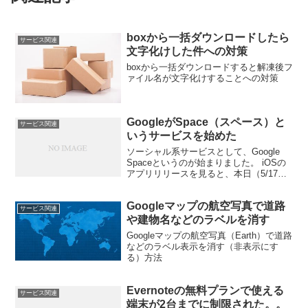
boxから一括ダウンロードしたら
サービス関連
文字化けした件への対策
boxから一括ダウンロードすると解凍後フ
ァイル名が文字化けすることへの対策
GoogleがSpace（スペース）と
サービス関連
いうサービスを始めた
ソーシャル系サービスとして、Google
Spaceというのが始まりました。 iOSの
アプリリリースを見ると、本日（5/17）
からです。 特徴 ちょっと使ってみて感じ
たことです。 「Google+ とどう違う？」
Googleマップの航空写真で道路
という疑問から始まり、面白い...
サービス関連
や建物名などのラベルを消す
Googleマップの航空写真（Earth）で道路
などのラベル表示を消す（非表示にす
る）方法
Evernoteの無料プランで使える
サービス関連
端末が2台までに制限された。。