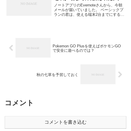
ノートアプリのEvernoteさんから、今朝
メールが届いていました。 ベーシックプ
ランの君は、使える端末2台までにするか
ら、台数減らすか有料プランにしてね。
とのこと。 マジですかー！？ iPod touch
× 2とiPad Air 2と...
Pokemon GO Plusを使えばポケモンGO
で安全に遊べるのでは？
秋の七草を予習しておく
コメント
コメントを書き込む