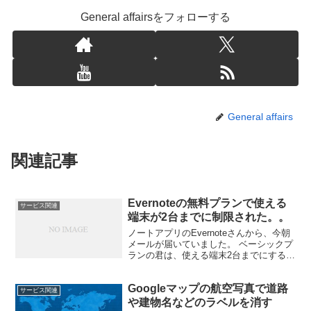
General affairsをフォローする
General affairs
関連記事
Evernoteの無料プランで使える
サービス関連
端末が2台までに制限された。。
ノートアプリのEvernoteさんから、今朝
メールが届いていました。 ベーシックプ
ランの君は、使える端末2台までにするか
ら、台数減らすか有料プランにしてね。
とのこと。 マジですかー！？ iPod touch
Googleマップの航空写真で道路
× 2とiPad Air 2と...
サービス関連
や建物名などのラベルを消す