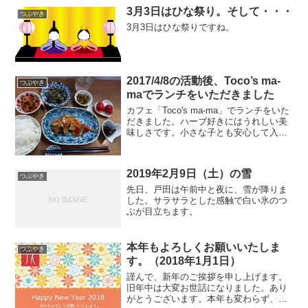
3月3日はひな祭り。そして・・・
つぶやき
3月3日はひな祭りですね。
2017/4/8の活動後、Toco’s ma-
つぶやき
maでランチをいただきました
カフェ「Toco's ma-ma」でランチをいた
だきました。ハーブ好きにはうれしい美
味しさです。小さな子とも安心して入れ
るカフェだと思います。
2019年2月9日（土）の雪
つぶやき
先日、戸田は午前中と夜に、雪が降りま
した。サラサラとした感触で白い氷のつ
ぶが目立ちます。
本年もよろしくお願いいたしま
つぶやき
す。（2018年1月1日）
謹んで、新年のご挨拶を申し上げます。
旧年中は大変お世話になりました。あり
がとうございます。本年も変わらず、お