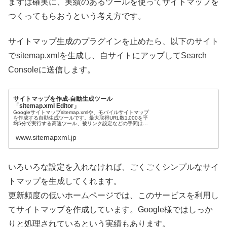
まずは確実に、実績のあるツールを使ってサイトマップを
つくってもらおうという考え方です。
サイトマップ生成のプラグインを止めたら、以下のサイト
でsitemap.xmlを生成し、自サイトにアップしてSearch
Consoleに送信します。
サイトマップを作成-自動生成ツール
「sitemap.xml Editor」
Googleサイトマップsitemap.xmlや、モバイルサイトマップ
を作成する自動生成ツールです。最大取得URL数1‚000を平
均5分で実行する高速ツール、被リンク設定などの手間は必
要ありません。優先度（priority）も自動で振り分け...
www.sitemapxml.jp
いろいろな設定を入れなければ、ごくごくシンプルなサイ
トマップを生成してくれます。
更新頻度の低いホームページでは、このサービスを利用し
てサイトマップを作成しています。Google様ではしっか
りと処理されているという実績もあります。