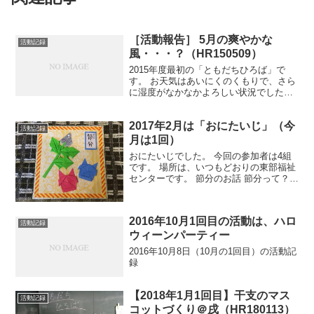
［活動報告］ 5月の爽やかな
活動記録
風・・・？（HR150509）
2015年度最初の「ともだちひろば」で
す。 お天気はあいにくのくもりで、さら
に湿度がなかなかよろしい状況でした
が、、ｗ テーマどおりの爽やかさを参加
者同士の協力によって実現していまし
2017年2月は「おにたいじ」（今
た。 そう信じています。 すでに簡単な報
活動記録
告はこちらの記事で...
月は1回）
おにたいじでした。 今回の参加者は4組
です。 場所は、いつもどおりの東部福祉
センターです。 節分のお話 節分って？と
か、おにって？とかいったお話を絵本を
読むかたちで紹介しました。 季節の変わ
り目には邪気が発生するのですよね。 予
2016年10月1回目の活動は、ハロ
習もしてある...
活動記録
ウィーンパーティー
2016年10月8日（10月の1回目）の活動記
録
【2018年1月1回目】干支のマス
活動記録
コットづくり＠戌（HR180113）