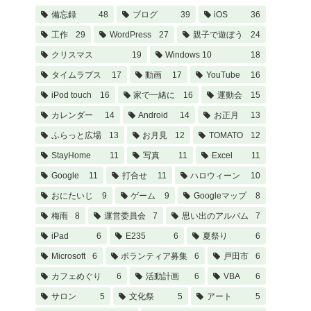
備忘録
48
ブログ
39
iOS
36
工作
29
WordPress
27
親子で遊ぼう
24
クリスマス
19
Windows 10
18
タイムラプス
17
動画
17
YouTube
16
iPod touch
16
家で一緒に
16
運動会
15
カレンダー
14
Android
14
お正月
13
ふらっと広場
13
お月見
12
TOMATO
12
StayHome
11
写真
11
Excel
11
Google
11
打合せ
11
ハロウィーン
10
おにたいじ
9
ゲーム
9
Googleマップ
8
梅雨
8
運営委員会
7
思い出のアルバム
7
iPad
6
E235
6
夏祭り
6
Microsoft
6
ボランティア募集
6
戸田市
6
カフェめぐり
6
活動計画
6
VBA
6
サロン
5
文化祭
5
アート
5