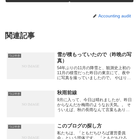
Accounting audit
関連記事
雪が積もっていたので（昨晩の写
つぶやき
真）
54年ぶりの11月の降雪と、観測史上初の
11月の積雪だった昨日の東京にて、夜中
に写真を撮っていましたので。 やはりア
スファルトだらけですし、積もっている
ところの方が少なかったですが、特に車
秋雨前線
の上は翌朝も雪が残っていました。 まだ
つぶやき
11月だという...
9月に入って、今日は晴れましたが、昨日
からなんだか梅雨のようなお天気。。 そ
ういえば、秋の長雨なんて言葉もありま
したね。日本は雨ばっかりだ（笑） 前線
さんは、9月からは秋雨前線と呼ばれるよ
うになるそうですよ。 明日も関東は雨で
このブログの探し方
つぶやき
すかね。。
私たちは、「ともだちひろば運営委員
会」という団体です。 「ともだちひろ