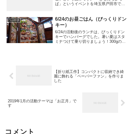
ば」というイベントを埼玉県戸田市で定
期的に行っています。 障がい者（障害
者）の余暇を支援する活動です。 このブ
ログは、「ともだちひろばのひろば」と
6/24のお昼ごはん（びっくりドン
つぶやき
いいます。 ということで...
キー）
6/24の活動後のランチは、びっくりドン
キーでハンバーグでした。暑い夏はスタ
ミナつけて乗り切りましょう！300gのハ
ンバーグを注文した人がいましたねぇｗ
【折り紙工作】コンパクトに収納でき綺
麗に飾れる「ペーパーファン」を作りま
した
2019年1月の活動テーマは「お正月」で
す
コメント