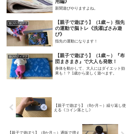
用編》
新聞遊びやりますよね。
【親子で遊ぼう】（1歳～）指先
遊びのアイデア
の運動で脳トレ《洗濯ばさみ遊
び》
指先の運動になります！
【親子で遊ぼう】（1歳～）『布
遊びのアイデア
団まきまき』で大人も発散！
身体を動かして、大人にはダイエット効
果も！？ 1歳から楽しく遊べます。
【親子で遊ぼう】（8か月～）繰り返し使
える《コイン落とし》
【親子で遊ぼう】（8か月～）通販で増え