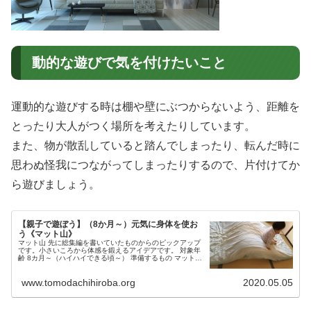
動的な遊びで気を付けたいこと
運動的な遊びする時は棚や壁にぶつからないよう、距離を
とったり大人がつく場所を考えたりしています。
また、物が散乱していると踏んでしまったり、転んだ時に
思わぬ怪我につながってしまったりするので、片付けてか
ら遊びましょう。
【親子で遊ぼう】（8か月～）元気に身体を使お
う《マット山》
マット山 先に総集編を書いていたものからのピックアップ
です。小さいころから体感を鍛えるアイデアです。 対象年
齢 8カ月～（ハイハイできる頃～） 準備するもの マットク
ッション布団等 遊び方 マットや布団の下にクッションなど
を入れて山にする。...
www.tomodachihiroba.org
2020.05.05