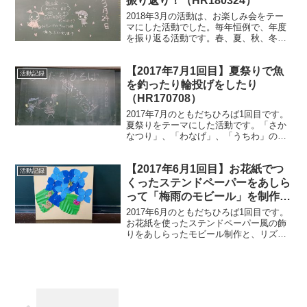
振り返り！（HR180324）
2018年3月の活動は、お楽しみ会をテー
マにした活動でした。毎年恒例で、年度
を振り返る活動です。春、夏、秋、冬、
それぞれの季節の活動を1つずつ振り返
り、歌とゲームを楽しみました。
【2017年7月1回目】夏祭りで魚
活動記録
を釣ったり輪投げをしたり
（HR170708）
2017年7月のともだちひろば1回目です。
夏祭りをテーマにした活動です。「さか
なつり」、「わなげ」、「うちわ」のお
店を回りました。
【2017年6月1回目】お花紙でつ
活動記録
くったステンドペーパーをあしら
って「梅雨のモビール」を制作
（HR170610）
2017年6月のともだちひろば1回目です。
お花紙を使ったステンドペーパー風の飾
りをあしらったモビール制作と、リズム
あそびと、梅雨らしいゲームを楽しみま
した。