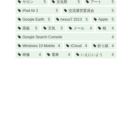
サロン
5
文化祭
5
アート
5
iPad Air 2
5
交流運営委員会
5
Google Earth
5
nexus7 2013
5
Apple
5
黒板
5
天気
5
メール
4
桜
4
Google Search Console
4
Windows 10 Mobile
4
iCloud
4
折り紙
4
研修
4
電車
4
いえにいよう
4