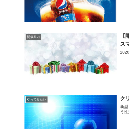
【
開催案内
ス
20
ク
やってみたい
新型
う性