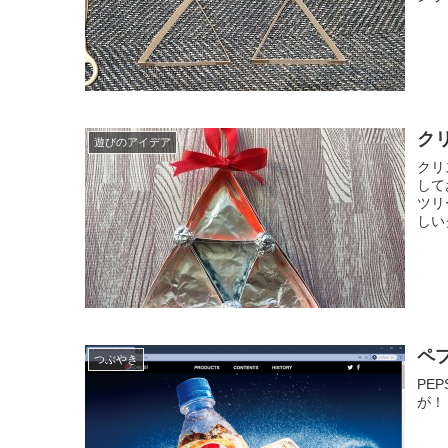
ク
遊びのアイデア
クリ
して
ツリ
しい
ペ
つぶやき
PE
が！