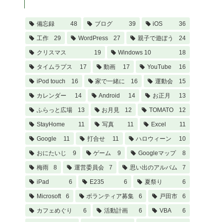
備忘録
48
ブログ
39
iOS
36
工作
29
WordPress
27
親子で遊ぼう
24
クリスマス
19
Windows 10
18
タイムラプス
17
動画
17
YouTube
16
iPod touch
16
家で一緒に
16
運動会
15
カレンダー
14
Android
14
お正月
13
ふらっと広場
13
お月見
12
TOMATO
12
StayHome
11
写真
11
Excel
11
Google
11
打合せ
11
ハロウィーン
10
おにたいじ
9
ゲーム
9
Googleマップ
8
梅雨
8
運営委員会
7
思い出のアルバム
7
iPad
6
E235
6
夏祭り
6
Microsoft
6
ボランティア募集
6
戸田市
6
カフェめぐり
6
活動計画
6
VBA
6