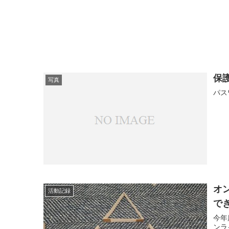
保護
写真
パス
オ
活動記録
で
今年
ンラ