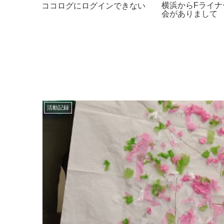
シーポリシ
横浜からFライナ
ココログにログインできない
が・・・
会がありまして
活動記録