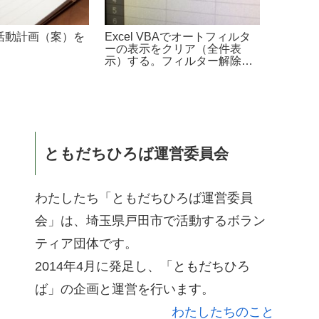
【親子
元気に
山》
の活動計画（案）を
Excel VBAでオートフィルタ
ーの表示をクリア（全件表
示）する。フィルター解除で
はない。
ともだちひろば運営委員会
わたしたち「ともだちひろば運営委員
会」は、埼玉県戸田市で活動するボラン
ティア団体です。
2014年4月に発足し、「ともだちひろ
ば」の企画と運営を行います。
わたしたちのこと