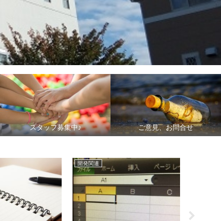
スタッフ募集中♪
ご意見、お問合せ
開発関連
遊びのア