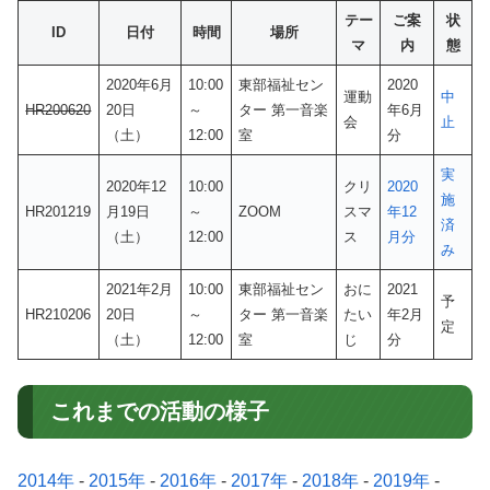
テー
ご案
状
ID
日付
時間
場所
マ
内
態
2020年6月
10:00
東部福祉セン
2020
運動
中
HR200620
20日
～
ター 第一音楽
年6月
会
止
（土）
12:00
室
分
実
2020年12
10:00
クリ
2020
施
HR201219
月19日
～
ZOOM
スマ
年12
済
（土）
12:00
ス
月分
み
2021年2月
10:00
東部福祉セン
おに
2021
予
HR210206
20日
～
ター 第一音楽
たい
年2月
定
（土）
12:00
室
じ
分
これまでの活動の様子
2014年
-
2015年
-
2016年
-
2017年
-
2018年
-
2019年
-