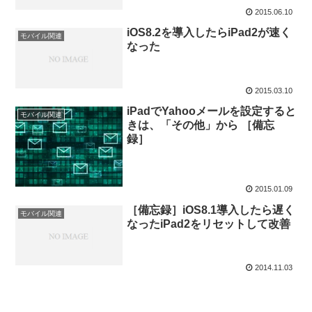
2015.06.10
iOS8.2を導入したらiPad2が速く
モバイル関連
なった
2015.03.10
iPadでYahooメールを設定すると
モバイル関連
きは、「その他」から ［備忘
録］
2015.01.09
［備忘録］iOS8.1導入したら遅く
モバイル関連
なったiPad2をリセットして改善
2014.11.03