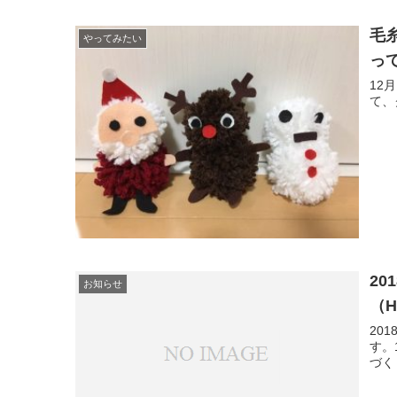
毛
やってみたい
っ
12
て、
2
お知らせ
（H
20
す。
づく