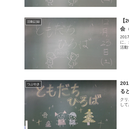
【
活動記録
会（
20
に、
活動
2
つぶやき
る
クリ
して