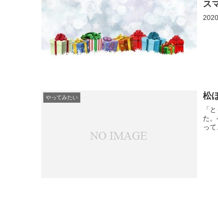
ス
20
松
やってみたい
「と
た。
って