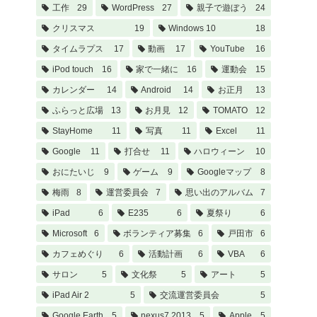
工作
29
WordPress
27
親子で遊ぼう
24
クリスマス
19
Windows 10
18
タイムラプス
17
動画
17
YouTube
16
iPod touch
16
家で一緒に
16
運動会
15
カレンダー
14
Android
14
お正月
13
ふらっと広場
13
お月見
12
TOMATO
12
StayHome
11
写真
11
Excel
11
Google
11
打合せ
11
ハロウィーン
10
おにたいじ
9
ゲーム
9
Googleマップ
8
梅雨
8
運営委員会
7
思い出のアルバム
7
iPad
6
E235
6
夏祭り
6
Microsoft
6
ボランティア募集
6
戸田市
6
カフェめぐり
6
活動計画
6
VBA
6
サロン
5
文化祭
5
アート
5
iPad Air 2
5
交流運営委員会
5
Google Earth
5
nexus7 2013
5
Apple
5