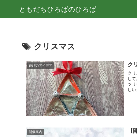
ともだちひろばのひろば
クリスマス
ク
遊びのアイデア
クリ
して
ツリ
しい
【
開催案内