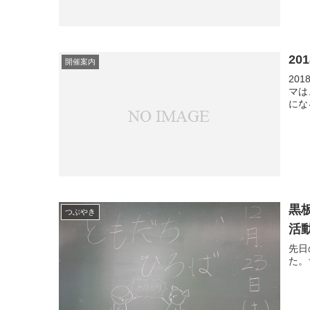
2
開催案内
20
マは
にな
黒
つぶやき
活
先日
た。