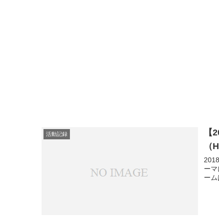
【
活動記録
（H
20
ーマ
ーム