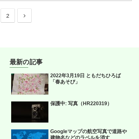
次
2
へ
最新の記事
2022年3月19日 ともだちひろば
「春あそび」
保護中: 写真（HR220319）
Googleマップの航空写真で道路や
建物名などのラベルを消す