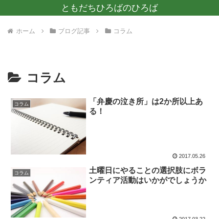
ともだちひろばのひろば
ホーム
ブログ記事
コラム
コラム
「弁慶の泣き所」は2か所以上あ
コラム
る！
2017.05.26
土曜日にやることの選択肢にボラ
コラム
ンティア活動はいかがでしょうか
2017.03.22