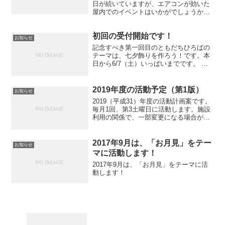
日が続いていますが、エアコンが効いた
屋内でのイベントはいかがでしょうか。
同じ月の同様の活動内容はこちらの投稿
をご覧ください。
初回の受付開始です！
お知らせ
記念すべき第一回目のともだちひろばの
テーマは、七夕飾りを作ろう！です。本
日から6/7（土）いっぱいまでです。 ご
応募はこちらから （メールを作成しま
す） 七夕といえば、笹に飾り付けをし
て、五穀豊穣とか家内安全とか子どもた
2019年度の活動予定（第1版）
お知らせ
ちの健やかな成長を願...
2019（平成31）年度の活動計画案です。
毎月1回、第3土曜日に活動します。施設
利用の関係で、一部変更になる場合があ
ります。ご了承ください。
2017年9月は、「お月見」をテー
お知らせ
マに活動します！
2017年9月は、「お月見」をテーマに活
動します！