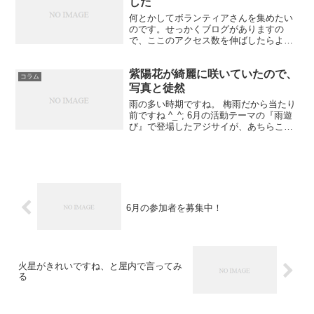
した
何とかしてボランティアさんを集めたい
のです。せっかくブログがありますの
で、ここのアクセス数を伸ばしたらよい
かと思いまして、その方法の一つとして
ランキング登録を試してみることにしま
紫陽花が綺麗に咲いていたので、
した。 にほんブログ村 とまぁ、こんな感
コラム
じでやっております。そ...
写真と徒然
雨の多い時期ですね。 梅雨だから当たり
前ですね ^_^; 6月の活動テーマの『雨遊
び』で登場したアジサイが、あちらこち
らできれいに咲いています。 活動ネタの
参考にしつつ、ちょっとお勉強と、写真
を撮っていたので載せておきます。 写真
そこに咲...
6月の参加者を募集中！
火星がきれいですね、と屋内で言ってみ
る