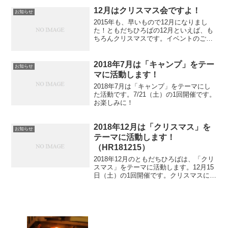
12月はクリスマス会ですよ！
お知らせ
2015年も、早いもので12月になりまし
た！ともだちひろばの12月といえば、も
ちろんクリスマスです。イベントのご案
内ページより、メールにてお申込くださ
いませ。見学も受付中です。見学の方法
などでご相談は、まずはメール連絡をお
2018年7月は「キャンプ」をテー
お知らせ
願いします。折り返...
マに活動します！
2018年7月は「キャンプ」をテーマにし
た活動です。7/21（土）の1回開催です。
お楽しみに！
2018年12月は「クリスマス」を
お知らせ
テーマに活動します！
（HR181215）
2018年12月のともだちひろばは、「クリ
スマス」をテーマに活動します。12月15
日（土）の1回開催です。クリスマスにち
なんだアイテムづくりと、クリスマスパ
ーティーでのゲームです。