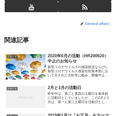
General affairs
関連記事
2020年6月の活動（HR200620）
お知らせ
中止のお知らせ
新型コロナウイルスの感染状況ならびに
新型コロナウイルス感染症対策本部にお
いて示された方針等に鑑み、開催中止を
決定いたしましたことをお知らせいたし
ます。緊急事態宣言は解除される見込み
2月と3月の活動日
ですが、即時好転は見込めないとの判断
お知らせ
です。 イベントの開催を...
昨年中は、第二と第四の土曜日を基本的
に活動日としていましたが、この2月と3
月は、第一と第三土曜日を活動日として
います。 微妙に年度末を考慮してみたの
ですが、いかがでしょう。 ご意見ありま
したら、どしどしお寄せいただきたいで
2019年1月は「お正月」をテーマ