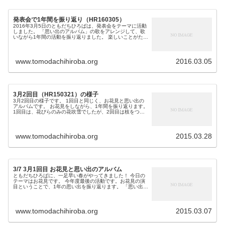
発表会で1年間を振り返り（HR160305）
2016年3月5日のともだちひろばは、発表会をテーマに活動
しました。 「思い出のアルバム」の歌をアレンジして、歌
いながら1年間の活動を振り返りました。 楽しいことがたく
さんあった1年でしたね！ 黒板のアート作成の様子をタイム
ラプス撮影しまし...
www.tomodachihiroba.org
2016.03.05
3月2回目（HR150321）の様子
3月2回目の様子です。 1回目と同じく、お花見と思い出の
アルバムです。 お花見をしながら、1年間を振り返ります。
1回目は、花びらのみの花吹雪でしたが、2回目は枝をつけ
てみました。 よりお花見な雰囲気になったでしょうか。 そ
して、ちびっ子（...
www.tomodachihiroba.org
2015.03.28
3/7 3月1回目 お花見と思い出のアルバム
ともだちひろばに、一足早い春がやってきました！ 今日の
テーマはお花見です。 今年度最後の活動です。お花見の演
目ということで、1年の思い出を振り返ります。 「思い出の
アルバム」の歌詞をともだちひろば用にアレンジして、み
んなで歌いました。 途中...
www.tomodachihiroba.org
2015.03.07