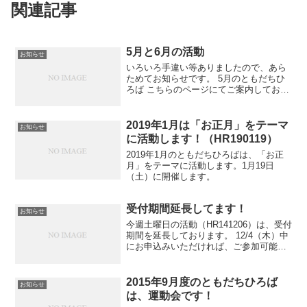
関連記事
5月と6月の活動
お知らせ
いろいろ手違い等ありましたので、あら
ためてお知らせです。 5月のともだちひ
ろば こちらのページにてご案内しており
ます。 日程の表記に誤りがありました。
ページ内容は修正済みです。チラシは正
しい日程です。 6月のともだちひろば こ
2019年1月は「お正月」をテーマ
お知らせ
ちらのページに...
に活動します！（HR190119）
2019年1月のともだちひろばは、「お正
月」をテーマに活動します。1月19日
（土）に開催します。
受付期間延長してます！
お知らせ
今週土曜日の活動（HR141206）は、受付
期間を延長しております。 12/4（木）中
にお申込みいただければ、ご参加可能で
す！ お申込み手続きは、こちらのページ
でご確認ください。
2015年9月度のともだちひろば
お知らせ
は、運動会です！