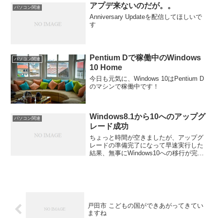
アプデ来ないのだが。。
パソコン関連
Anniversary Updateを配信してほしいで
す
Pentium Dで稼働中のWindows
パソコン関連
10 Home
今日も元気に、Windows 10はPentium D
のマシンで稼働中です！
Windows8.1から10へのアップグ
パソコン関連
レード成功
ちょっと時間が空きましたが、アップグ
レードの準備完了になって早速実行した
結果、無事にWindows10への移行が完了
しました。 結論としては、概ねよしで
す。思ったより短時間で終わり、元気に
稼働しております。 懸念点のおさらい 次
のアプリとい...
戸田市 こどもの国ができあがってきてい
ますね