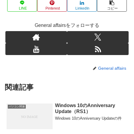
LINE
Pinterest
LinkedIn
コピー
General affairsをフォローする
General affairs
関連記事
Windows 10のAnniversary
パソコン関連
Update（RS1）
Windows 10のAnniversary Updateの件