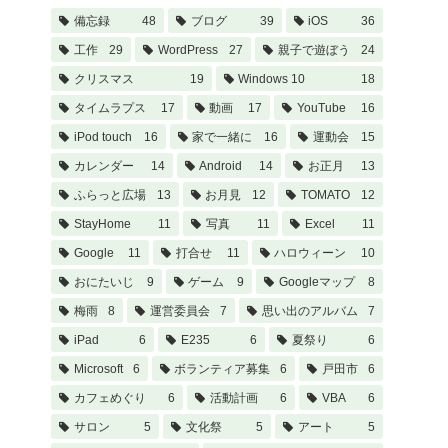
備忘録
48
ブログ
39
iOS
36
工作
29
WordPress
27
親子で遊ぼう
24
クリスマス
19
Windows 10
18
タイムラプス
17
動画
17
YouTube
16
iPod touch
16
家で一緒に
16
運動会
15
カレンダー
14
Android
14
お正月
13
ふらっと広場
13
お月見
12
TOMATO
12
StayHome
11
写真
11
Excel
11
Google
11
打合せ
11
ハロウィーン
10
おにたいじ
9
ゲーム
9
Googleマップ
8
梅雨
8
運営委員会
7
思い出のアルバム
7
iPad
6
E235
6
夏祭り
6
Microsoft
6
ボランティア募集
6
戸田市
6
カフェめぐり
6
活動計画
6
VBA
6
サロン
5
文化祭
5
アート
5