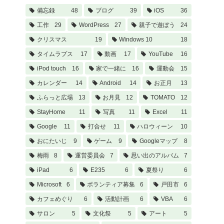
備忘録
48
ブログ
39
iOS
36
工作
29
WordPress
27
親子で遊ぼう
24
クリスマス
19
Windows 10
18
タイムラプス
17
動画
17
YouTube
16
iPod touch
16
家で一緒に
16
運動会
15
カレンダー
14
Android
14
お正月
13
ふらっと広場
13
お月見
12
TOMATO
12
StayHome
11
写真
11
Excel
11
Google
11
打合せ
11
ハロウィーン
10
おにたいじ
9
ゲーム
9
Googleマップ
8
梅雨
8
運営委員会
7
思い出のアルバム
7
iPad
6
E235
6
夏祭り
6
Microsoft
6
ボランティア募集
6
戸田市
6
カフェめぐり
6
活動計画
6
VBA
6
サロン
5
文化祭
5
アート
5