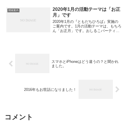
じく「雨あそび」です。 制作とゲームを
中心に、屋内での活動です。 チラシから
2020年1月の活動テーマは「お正
このページまで来ていただいた方にはお
開催案内
手数おか...
月」です
2020年1月の『ともだちひろば』実施の
ご案内です。1月の活動テーマは、もちろ
ん「お正月」です。おしるこパーティー
です！
スマホとiPhoneはどう違うの？と聞かれ
ました。
2016年もお世話になりました！
コメント