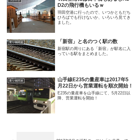
つぶやき
D2の飛行機もいるｗ
羽田空港に行ったので、いつかともだち
ひろばでも行けないか、いろいろ見てき
ました。
「新宿」と名のつく駅の数
乗り物関連
新宿駅の周りにある「新宿」が駅名に入
っている駅をまとめました。
山手線E235の量産車は2017年5
乗り物関連
月22日から営業運転を順次開始！
E235の量産車を山手線にて、5月22日以
降、営業運転を開始！