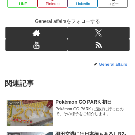
LINE
Pinterest
LinkedIn
コピー
General affairsをフォローする
General affairs
関連記事
Pokémon GO PARK 初日
つぶやき
Pokémon GO PARK に遊びに行ったの
で、その様子をご紹介します。
羽田空港には日本橋もあるしR2-