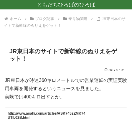
ともだちひろばのひろば
ホーム
ブログ記事
乗り物関連
JR東日本のサ
イトで新幹線のぬりえをゲット！
JR東日本のサイトで新幹線のぬりえをゲ
ット！
2017.07.05
JR東日本が時速360キロメートルでの営業運転の実証実験
用車両を開発するというニュースを見ました。
実験では400キロ出すとか。
http://www.asahi.com/articles/ASK7452ZMK74
UTIL02B.html