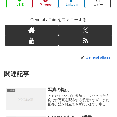
LINE
Pinterest
LinkedIn
コピー
General affairsをフォローする
General affairs
関連記事
写真の提供
ご連絡
ともだちひろばに参加してくださった方
向けに写真を配布する予定ですが、まだ
配布方法を確立できずにいます。申し訳
ありません。 データはとってありますの
で、配布方法が決まりっ次第、申込時に
いただいたアドレスにご案内を差し上げ