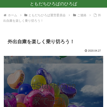
ともだちひろばのひろば
ホーム
ともだちひろば運営委員会
ご連絡
外
出自粛を楽しく乗り切ろう！
外出自粛を楽しく乗り切ろう！
2020.04.27
#StayHome
家で一緒に