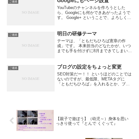
Googleにもページ設置
ご連絡
ます。 もうしばらくお...
YouTubeのチャンネルを作ろうとした
ら、Googleにも何かできあがったようで
す。 Google+ ということで、よろしくお
願いします。
明日の研修テーマ
ご連絡
テーマは、「ともだちひろば憲章の作
成」です。 本来担当のどなたかが、いつ
までも手を付けずに8月まできてしまいま
したので、いっそのこと研修成果という
かたちで作ってしまおうということにな
りました。 どういうかたちにすると研修
ブログの設定をちょっと変更
ご連絡
らしくなるのか、悩ん...
SEO対策だー！！ というほどのことでは
ないのですが、最低限、METAタグに
「ともだちひろば」を入れるとか、ブロ
グのサマリにも「ともだちひろば」を入
れるとか。誰にでもできるスタンダード
な初歩の設定です。これで最適化できて
いるはずです。てゆー...
【親子で遊ぼう】（幼児～）身体を思い
っきり使って『とんで くぐって』