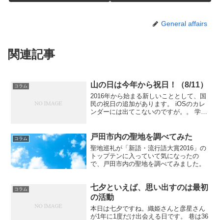
General affairs
関連記事
山の日は今年から祝日！（8/11）
コラム
2016年から始まる新しいこととして、国
民の祝日の追加があります。 iOSのカレ
ンダーには出てこないのですが。。 学校
に通っている人たちにはあまり影響がな
いのですが、会社勤めの人たちには大い
に影響ありです。 2016年8月11日 2016
戸田市内の聖地を調べてみた
コラム
年...
聖地巡礼が「新語・流行語大賞2016」の
トップテンに入っていて気になったの
で、戸田市内の聖地を調べてみました。
七夕といえば、思い出すのは最初
コラム
の活動
本日は七夕ですね。織姫さんと彦星さん
が1年に1度だけ出会える日です。 巷は36