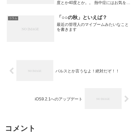
度とか40度とか。。 熱中症にはお気を付
けください。 徒然 ちびちびと書いてみま
す。 すでに3年目です はじめて「ともだ
「○○の秋」といえば？
ちひろば」を開催してから2年が経過し、
コラム
現在...
最近の管理人のマイブームみたいなこと
を書きます
バルスとか言うなよ！絶対だぞ！！
iOS9.2.1へのアップデート
コメント